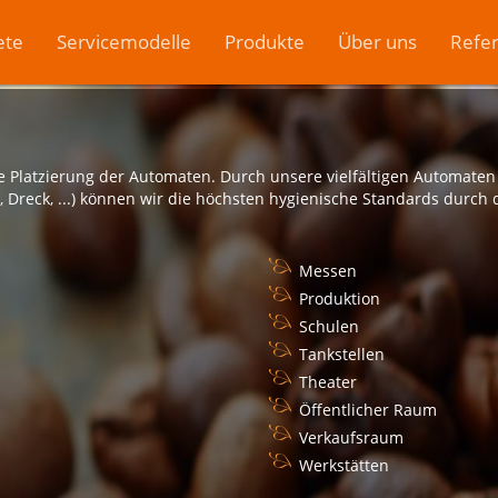
ete
Servicemodelle
Produkte
Über uns
Refe
 Platzierung der Automaten. Durch unsere vielfältigen Automaten i
 Dreck, ...) können wir die höchsten hygienische Standards durch
Messen
Produktion
Schulen
Tankstellen
Theater
Öffentlicher Raum
Verkaufsraum
Werkstätten