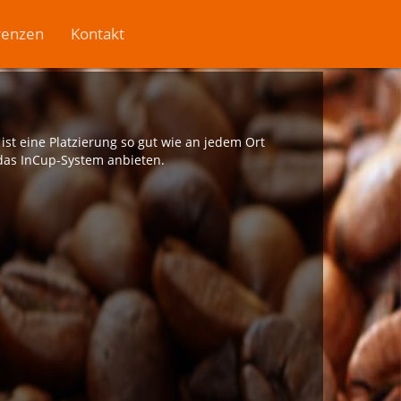
renzen
Kontakt
st eine Platzierung so gut wie an jedem Ort
 das InCup-System anbieten.